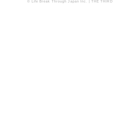
© Life Break Through Japan Inc. | THE THIRD